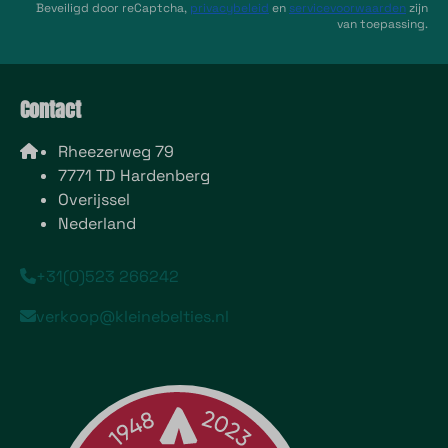
Beveiligd door reCaptcha,
privacybeleid
en
servicevoorwaarden
zijn
van toepassing.
Contact
Rheezerweg 79
7771 TD Hardenberg
Overijssel
Nederland
+31(0)523 266242
verkoop@kleinebelties.nl