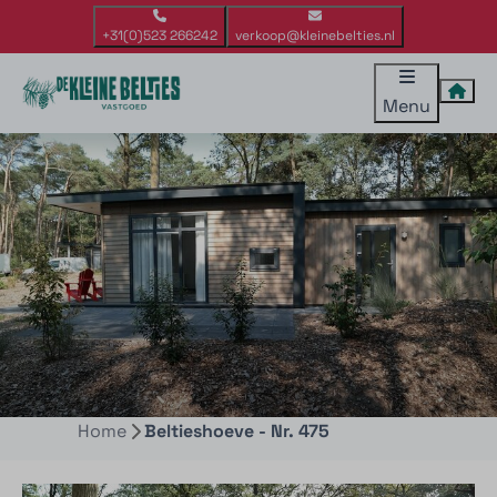
+31(0)523 266242
verkoop@kleinebelties.nl
Menu
Home
Beltieshoeve - Nr. 475