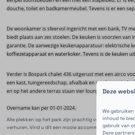
eenpersoonsbedden en één met een stapelbed. Er is ee
douche, toilet en badkamermeubel. Tevens is er een sep
De woonkamer is sfeervol ingericht met een bank, TV meu
biedt plaats aan zes stoelen. De keuken is voorzien van
garantie. De aanwezige keukenapparatuur: elektrische k
koffiezetapparaat en waterkoker. Tevens is de keuken ui
Verder is Bospark chalet 436 uitgerust met een airco vo
een kast, tuingereedschap, afvalbak en een kapstok. On
Deze websi
en op het andere terras staan vier loungestoelen met ho
Overname kan per 01-01-2024.
We gebruiken 
inhoud te bie
Alle plekken op het park zijn prachtig voor een eigen va
gebruik van o
verhuren. Vind u dit een mooie accommodatie? Plan ger
Deze partners