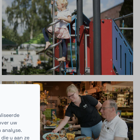
liseerde
 over uw
 analyse.
die u aan ze