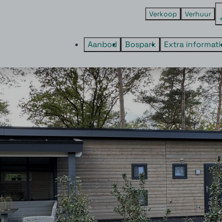
Verkoop
Verhuur
Aanbod
Bospark
Extra informati