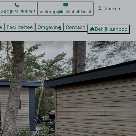
+31(0)523 266242
verkoop@kleinebelties.nl
e
Faciliteiten
Omgeving
Contact
Bekijk aanbod