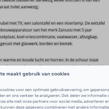
n tweede badkamer aanwezig welke voorzien is van een
araat toilet aanwezig.
bel met TV, een salontafel en een vloerlamp. De eettafel
 inbouwapparatuur van het merk Zanussi met 5 jaar
ookplaat, koel-vriescombinatie,
vaatwasser, afzuigkap,
tgerust met glaswerk, borden en bestek.
or warme en koude lucht en horren. In de schuur staat
der de uitpandige overkapping staat een lounge diningset
te maakt gebruik van cookies
ckers.
cookies voor een optimale gebruikservaring, om gepersona
den en ons verkeer te analyseren. Ook delen we informatie
kantieplekje, of misschien zoekt u meer iets om te
nze site met onze partners voor social media, adverteren en
ust een bezichting of vraag informatie aan.
 kunnen deze gegevens combineren met andere informatie 