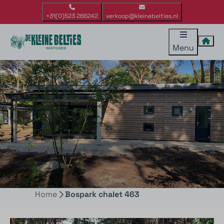
+31(0)523 266242
verkoop@kleinebelties.nl
Menu
Home
Bospark chalet 463