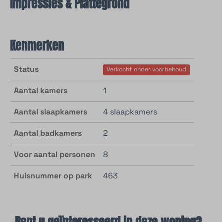
Impressies & Plattegrond
Kenmerken
Status
Verkocht onder voorbehoud
Aantal kamers
1
Aantal slaapkamers
4 slaapkamers
Aantal badkamers
2
Voor aantal personen
8
Huisnummer op park
463
Bent u geïnteresseerd in deze woning?