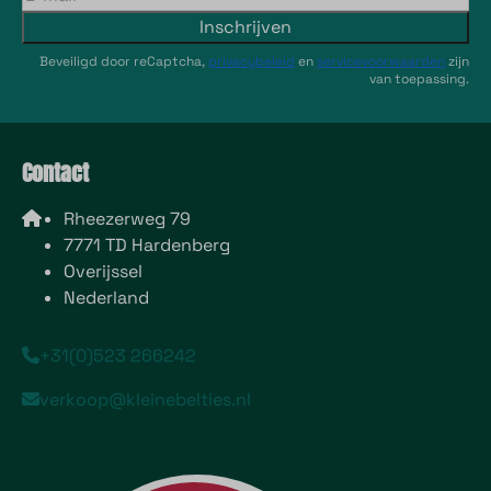
Inschrijven
Beveiligd door reCaptcha,
privacybeleid
en
servicevoorwaarden
zijn
van toepassing.
Contact
Rheezerweg 79
7771 TD Hardenberg
Overijssel
Nederland
+31(0)523 266242
verkoop@kleinebelties.nl