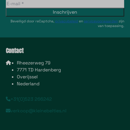
Inschrijven
Beveiligd door reCaptcha,
privacybeleid
en
servicevoorwaarden
zijn
van toepassing.
Contact
Rheezerweg 79
7771 TD Hardenberg
Overijssel
Nederland
+31(0)523 266242
verkoop@kleinebelties.nl