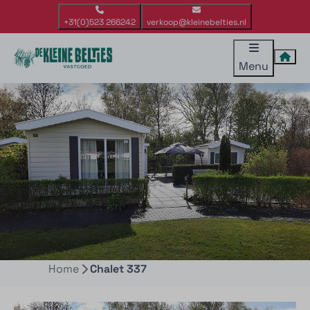
+31(0)523 266242
verkoop@kleinebelties.nl
Menu
Home
Chalet 337