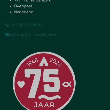
7771 TD Hardenberg
Overijssel
Nederland
+31(0)523 266242
verkoop@kleinebelties.nl