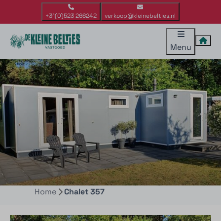
+31(0)523 266242
verkoop@kleinebelties.nl
Menu
Home
Chalet 357